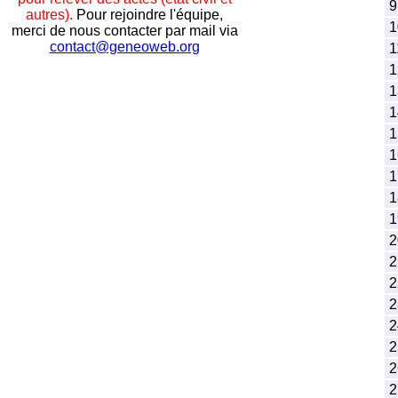
9
autres).
Pour rejoindre l'équipe,
1
merci de nous contacter par mail via
contact@geneoweb.org
1
1
1
1
1
1
1
1
1
2
2
2
2
2
2
2
2