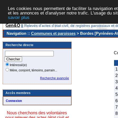
Les cookies nous permettent de faciliter la navigation et
et les annonces et d'analyser notre trafic. L'usage du s
savoir plus
Gen&O
||
Relevés d'actes d'état-civil, de registres paroissiaux 
Navigation ::
Communes et paroisses
> Bordes [Pyrénées-Atl
Recherche directe
C
Intéressé(e)
1
Mère, conjoint, témoins, parrain...
2
Recherche avancée
3
4
Accès membres
5
6
Connexion
7
Nous cherchons des volontaires
8
pour relever des actes (état civil et