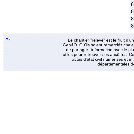
8
8
8
8
Top
Le chantier "relevé" est le fruit d’
Gen&O. Qu’ils soient remerciés chale
de partager l’information avec le p
utiles pour retrouver ses ancêtres. Ce
actes d’état civil numérisés et mi
départementales de