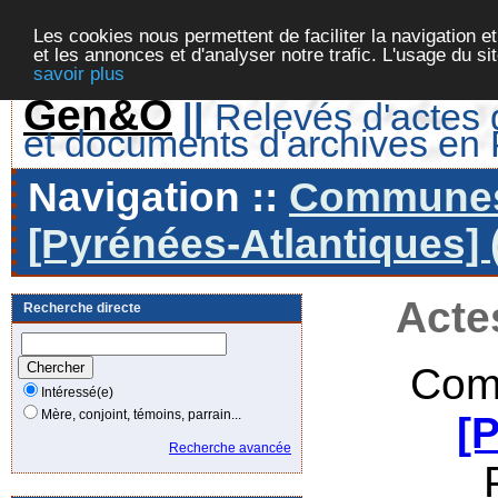
Les cookies nous permettent de faciliter la navigation et
et les annonces et d'analyser notre trafic. L'usage du s
savoir plus
Gen&O
||
Relevés d'actes d
et documents d'archives en
Navigation ::
Communes 
[Pyrénées-Atlantiques] 
Acte
Recherche directe
Com
Intéressé(e)
Mère, conjoint, témoins, parrain...
[
Recherche avancée