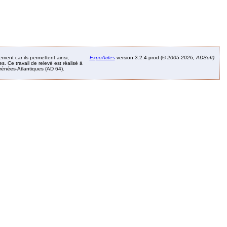
ement car ils permettent ainsi,
ExpoActes
version 3.2.4-prod (©
2005-2026, ADSoft)
. Ce travail de relevé est réalisé à
Pyrénées-Atlantiques (AD 64).