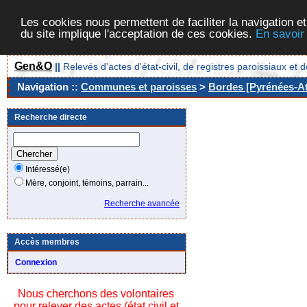
Les cookies nous permettent de faciliter la navigation et
du site implique l'acceptation de ces cookies.
En savoir
Gen&O
||
Relevés d'actes d'état-civil, de registres paroissiaux 
Navigation ::
Communes et paroisses
>
Bordes [Pyrénées-At
Recherche directe
Intéressé(e)
Mère, conjoint, témoins, parrain...
Recherche avancée
Accès membres
Connexion
Nous cherchons des volontaires
pour relever des actes (état civil et