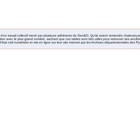
it d’un travail collectif mené par plusieurs adhérents de Gen&O. Qu’ils soient remerciés chaleureus
ion avec le plus grand nombre, sachant que ces tables sont très utiles pour retrouver ses ancêtres
’état civil numérisés et mis en ligne sur leur site internet par les Archives départementales des 