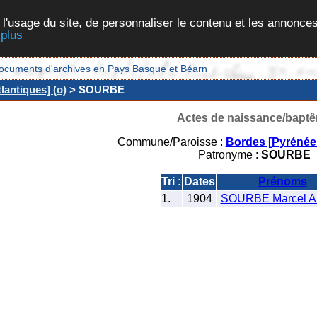
 l'usage du site, de personnaliser le contenu et les annonces
 plus
et documents d'archives en Pays Basque et Béarn
lantiques] (o)
> SOURBE
Actes de naissance/bapt
Commune/Paroisse :
Bordes [Pyrénées
Patronyme :
SOURBE
Tri :
Dates
Prénoms
1.
1904
SOURBE Marcel An