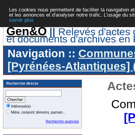
Les cookies nous permettent de faciliter la navigation et
et les annonces et d'analyser notre trafic. L'usage du s
savoir plus
Gen&O
||
Relevés d'actes d
et documents d'archives en
Navigation ::
Communes 
[Pyrénées-Atlantiques] 
Acte
Recherche directe
Com
Intéressé(e)
Mère, conjoint, témoins, parrain...
[
Recherche avancée