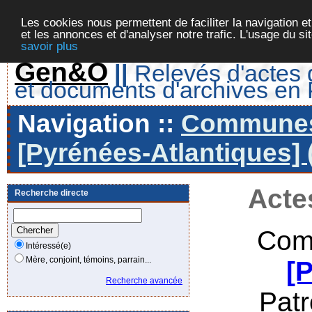
Les cookies nous permettent de faciliter la navigation et
et les annonces et d'analyser notre trafic. L'usage du s
savoir plus
Gen&O
||
Relevés d'actes d
et documents d'archives en
Navigation ::
Communes 
[Pyrénées-Atlantiques] 
Acte
Recherche directe
Com
Intéressé(e)
Mère, conjoint, témoins, parrain...
[
Recherche avancée
Pat