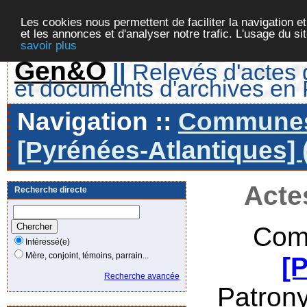
Les cookies nous permettent de faciliter la navigation et
et les annonces et d'analyser notre trafic. L'usage du s
savoir plus
Gen&O
||
Relevés d'actes d
et documents d'archives en
Navigation ::
Communes 
[Pyrénées-Atlantiques] 
Acte
Recherche directe
Com
Intéressé(e)
Mère, conjoint, témoins, parrain...
[
Recherche avancée
Patron