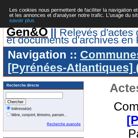
Les cookies nous permettent de faciliter la navigation et
et les annonces et d'analyser notre trafic. L'usage du s
savoir plus
Gen&O
||
Relevés d'actes d
et documents d'archives en
Navigation ::
Communes 
[Pyrénées-Atlantiques] 
Acte
Recherche directe
Com
Intéressé(e)
Mère, conjoint, témoins, parrain...
[
Recherche avancée
P