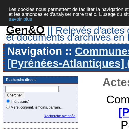
Les cookies nous permettent de faciliter la navigation et
et les annonces et d'analyser notre trafic. L'usage du s
savoir plus
Gen&O
||
Relevés d'actes d
et documents d'archives en
Navigation ::
Communes 
[Pyrénées-Atlantiques] 
Acte
Recherche directe
Com
Intéressé(e)
Mère, conjoint, témoins, parrain...
[
Recherche avancée
P