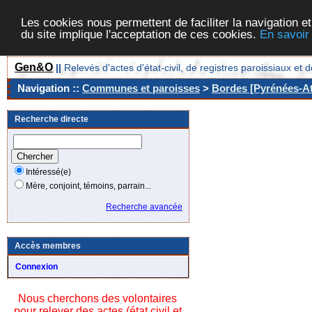
Les cookies nous permettent de faciliter la navigation et
du site implique l'acceptation de ces cookies.
En savoir
Gen&O
||
Relevés d'actes d'état-civil, de registres paroissiaux 
Navigation ::
Communes et paroisses
>
Bordes [Pyrénées-At
Recherche directe
Intéressé(e)
Mère, conjoint, témoins, parrain...
Recherche avancée
Accès membres
Connexion
Nous cherchons des volontaires
pour relever des actes (état civil et