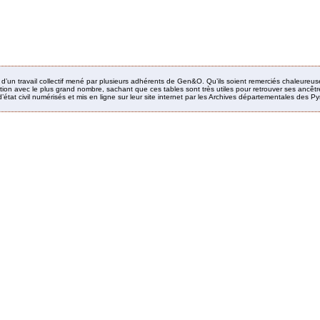
it d’un travail collectif mené par plusieurs adhérents de Gen&O. Qu’ils soient remerciés chaleureus
ion avec le plus grand nombre, sachant que ces tables sont très utiles pour retrouver ses ancêtres
’état civil numérisés et mis en ligne sur leur site internet par les Archives départementales des 