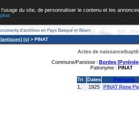
 l'usage du site, de personnaliser le contenu et les annonces
 plus
et documents d'archives en Pays Basque et Béarn
lantiques] (o)
> PINAT
Actes de naissance/bapt
Commune/Paroisse :
Bordes [Pyrénées
Patronyme :
PINAT
Tri :
Dates
Prénoms
1.
1925
PINAT Rene Pie