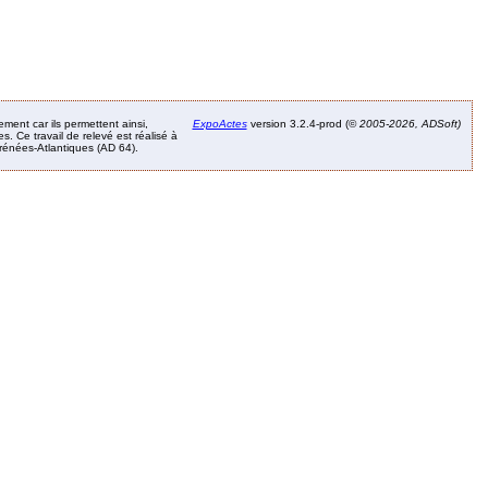
ement car ils permettent ainsi,
ExpoActes
version 3.2.4-prod (©
2005-2026, ADSoft)
. Ce travail de relevé est réalisé à
Pyrénées-Atlantiques (AD 64).