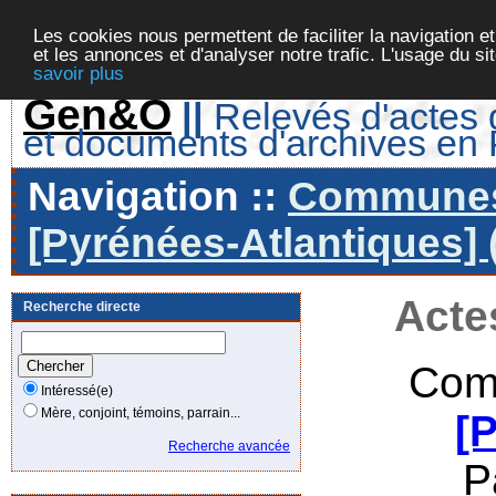
Les cookies nous permettent de faciliter la navigation et
et les annonces et d'analyser notre trafic. L'usage du s
savoir plus
Gen&O
||
Relevés d'actes d
et documents d'archives en
Navigation ::
Communes 
[Pyrénées-Atlantiques] 
Acte
Recherche directe
Com
Intéressé(e)
Mère, conjoint, témoins, parrain...
[
Recherche avancée
P