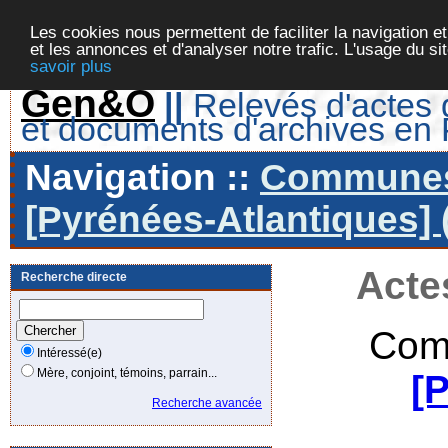
Les cookies nous permettent de faciliter la navigation et
et les annonces et d'analyser notre trafic. L'usage du s
savoir plus
Gen&O
||
Relevés d'actes d
et documents d'archives en
Navigation ::
Communes 
[Pyrénées-Atlantiques] 
Acte
Recherche directe
Com
Intéressé(e)
Mère, conjoint, témoins, parrain...
[
Recherche avancée