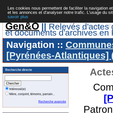
Les cookies nous permettent de faciliter la navigation et
et les annonces et d'analyser notre trafic. L'usage du s
savoir plus
Gen&O
||
Relevés d'actes d
et documents d'archives en
Navigation ::
Communes 
[Pyrénées-Atlantiques] 
Acte
Recherche directe
Com
Intéressé(e)
Mère, conjoint, témoins, parrain...
[
Recherche avancée
Patro