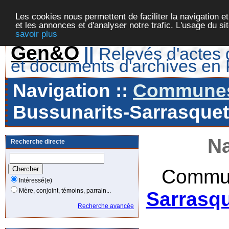
Les cookies nous permettent de faciliter la navigation et
et les annonces et d'analyser notre trafic. L'usage du s
savoir plus
Gen&O
||
Relevés d'actes d
et documents d'archives en
Navigation ::
Communes 
Bussunarits-Sarrasquett
Na
Recherche directe
Commun
Intéressé(e)
Mère, conjoint, témoins, parrain...
Sarrasqu
Recherche avancée