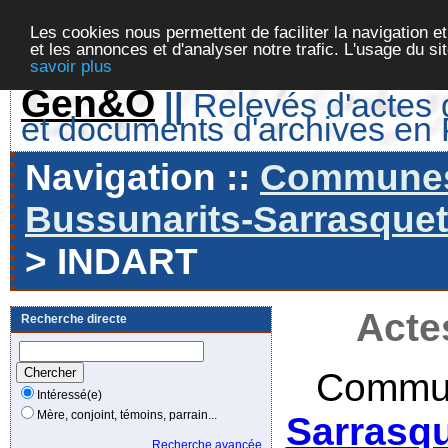
Les cookies nous permettent de faciliter la navigation et
et les annonces et d'analyser notre trafic. L'usage du s
savoir plus
Gen&O
||
Relevés d'actes d
et documents d'archives en
Navigation ::
Communes 
Bussunarits-Sarrasquett
> INDART
Acte
Recherche directe
Commun
Intéressé(e)
Mère, conjoint, témoins, parrain...
Sarrasqu
Recherche avancée