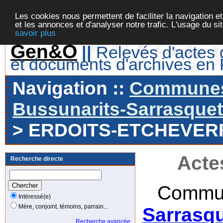
Les cookies nous permettent de faciliter la navigation et
et les annonces et d'analyser notre trafic. L'usage du s
savoir plus
Gen&O
||
Relevés d'actes d
et documents d'archives en
Navigation ::
Communes 
Bussunarits-Sarrasquett
> ERDOITS-ETCHEVER
Acte
Recherche directe
Commun
Intéressé(e)
Mère, conjoint, témoins, parrain...
Sarrasqu
Recherche avancée