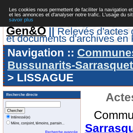
Les cookies nous permettent de faciliter la navigation et
et les annonces et d'analyser notre trafic. L'usage du s
savoir plus
Gen&O
||
Relevés d'actes d
et documents d'archives en
Navigation ::
Communes 
Bussunarits-Sarrasquett
> LISSAGUE
Acte
Recherche directe
Commun
Intéressé(e)
Mère, conjoint, témoins, parrain...
Sarrasqu
Recherche avancée