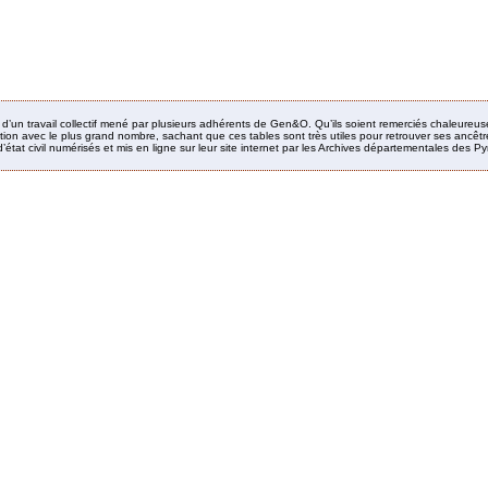
it d’un travail collectif mené par plusieurs adhérents de Gen&O. Qu’ils soient remerciés chaleureus
ion avec le plus grand nombre, sachant que ces tables sont très utiles pour retrouver ses ancêtres
’état civil numérisés et mis en ligne sur leur site internet par les Archives départementales des 