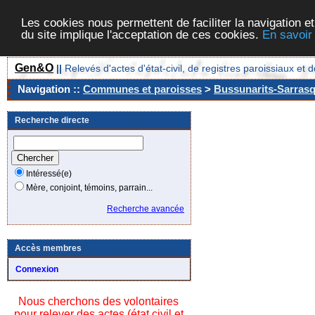
Les cookies nous permettent de faciliter la navigation et
du site implique l'acceptation de ces cookies.
En savoir
Gen&O
||
Relevés d'actes d'état-civil, de registres paroissiaux 
Navigation ::
Communes et paroisses
>
Bussunarits-Sarrasqu
Recherche directe
Intéressé(e)
Mère, conjoint, témoins, parrain...
Recherche avancée
Accès membres
Connexion
Nous cherchons des volontaires
pour relever des actes (état civil et