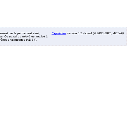
ement car ils permettent ainsi,
ExpoActes
version 3.2.4-prod (©
2005-2026, ADSoft)
. Ce travail de relevé est réalisé à
Pyrénées-Atlantiques (AD 64).