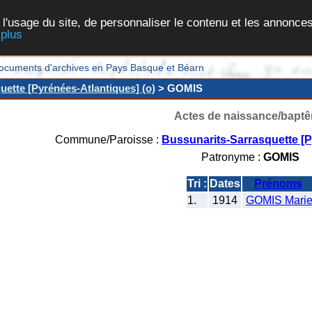
 l'usage du site, de personnaliser le contenu et les annonces
 plus
et documents d'archives en Pays Basque et Béarn
ette [Pyrénées-Atlantiques] (o)
> GOMIS
Actes de naissance/bapt
Commune/Paroisse :
Bussunarits-Sarrasquette [P
Patronyme :
GOMIS
Tri :
Dates
Prénoms
1.
1914
GOMIS Mari