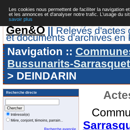
Les cookies nous permettent de faciliter la navigation et
et les annonces et d'analyser notre trafic. L'usage du s
savoir plus
Gen&O
||
Relevés d'actes d
et documents d'archives en
Navigation ::
Communes 
Bussunarits-Sarrasquett
> DEINDARIN
Acte
Recherche directe
Commun
Intéressé(e)
Mère, conjoint, témoins, parrain...
Sarrasqu
Recherche avancée