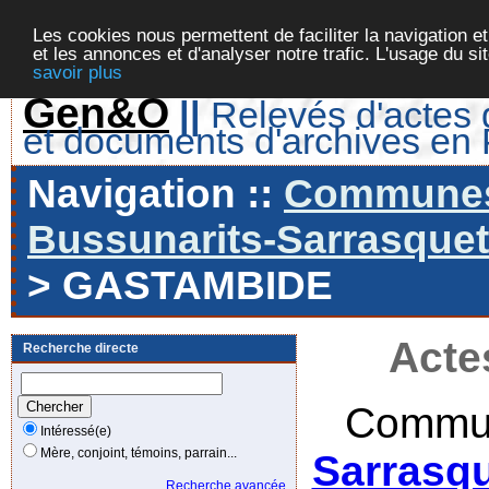
Les cookies nous permettent de faciliter la navigation et
et les annonces et d'analyser notre trafic. L'usage du s
savoir plus
Gen&O
||
Relevés d'actes d
et documents d'archives en
Navigation ::
Communes 
Bussunarits-Sarrasquett
> GASTAMBIDE
Acte
Recherche directe
Commun
Intéressé(e)
Mère, conjoint, témoins, parrain...
Sarrasqu
Recherche avancée