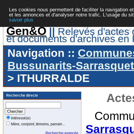
Les cookies nous permettent de faciliter la navigation et
et les annonces et d'analyser notre trafic. L'usage du s
savoir plus
Gen&O
||
Relevés d'actes d
et documents d'archives en
Navigation ::
Communes 
Bussunarits-Sarrasquett
> ITHURRALDE
Acte
Recherche directe
Commun
Intéressé(e)
Mère, conjoint, témoins, parrain...
Sarrasqu
Recherche avancée