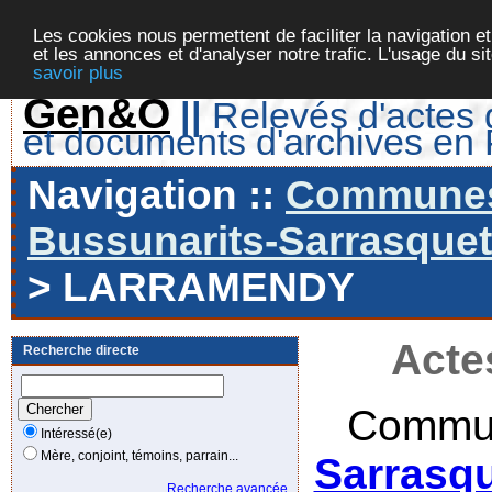
Les cookies nous permettent de faciliter la navigation et
et les annonces et d'analyser notre trafic. L'usage du s
savoir plus
Gen&O
||
Relevés d'actes d
et documents d'archives en
Navigation ::
Communes 
Bussunarits-Sarrasquett
> LARRAMENDY
Acte
Recherche directe
Commun
Intéressé(e)
Mère, conjoint, témoins, parrain...
Sarrasqu
Recherche avancée