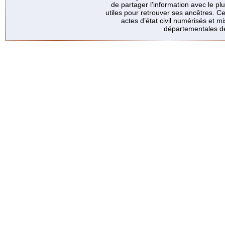
de partager l’information avec le p
utiles pour retrouver ses ancêtres. Ce
actes d’état civil numérisés et mi
départementales de