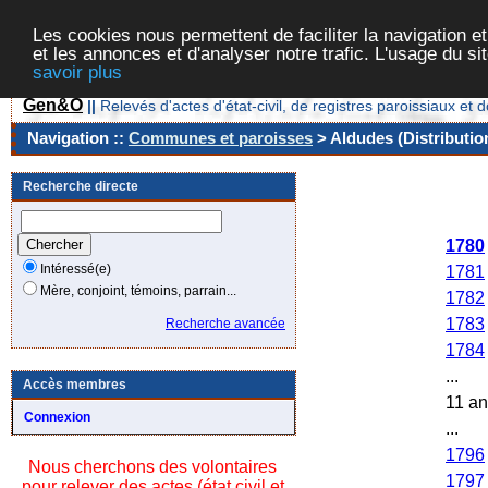
Les cookies nous permettent de faciliter la navigation et
et les annonces et d'analyser notre trafic. L'usage du s
savoir plus
Gen&O
||
Relevés d'actes d'état-civil, de registres paroissiaux 
Navigation ::
Communes et paroisses
> Aldudes (Distributio
Recherche directe
Ann
1780
Intéressé(e)
1781
Mère, conjoint, témoins, parrain...
1782
1783
Recherche avancée
1784
...
Accès membres
11 a
Connexion
...
1796
Nous cherchons des volontaires
1797
pour relever des actes (état civil et