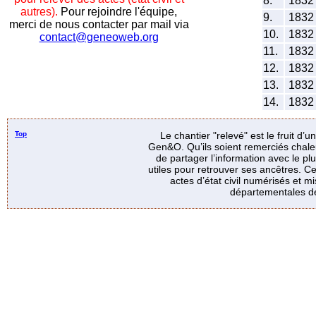
8.
183
autres).
Pour rejoindre l'équipe,
9.
183
merci de nous contacter par mail via
10.
183
contact@geneoweb.org
11.
183
12.
183
13.
183
14.
183
Top
Le chantier "relevé" est le fruit d’
Gen&O. Qu’ils soient remerciés chale
de partager l’information avec le p
utiles pour retrouver ses ancêtres. Ce
actes d’état civil numérisés et mi
départementales de