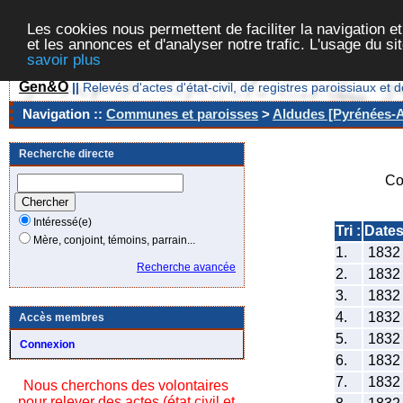
Les cookies nous permettent de faciliter la navigation et
et les annonces et d'analyser notre trafic. L'usage du s
savoir plus
Gen&O
||
Relevés d'actes d'état-civil, de registres paroissiaux 
Navigation ::
Communes et paroisses
>
Aldudes [Pyrénées-At
Recherche directe
Co
Intéressé(e)
Tri :
Date
Mère, conjoint, témoins, parrain...
1.
183
Recherche avancée
2.
183
3.
183
4.
183
Accès membres
5.
183
Connexion
6.
183
7.
183
Nous cherchons des volontaires
pour relever des actes (état civil et