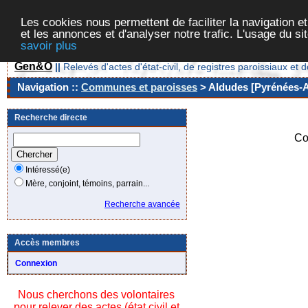
Les cookies nous permettent de faciliter la navigation et
et les annonces et d'analyser notre trafic. L'usage du s
savoir plus
Gen&O
||
Relevés d'actes d'état-civil, de registres paroissiaux 
Navigation ::
Communes et paroisses
> Aldudes [Pyrénées-At
Recherche directe
Co
Intéressé(e)
Mère, conjoint, témoins, parrain...
Recherche avancée
Accès membres
Connexion
Nous cherchons des volontaires
pour relever des actes (état civil et