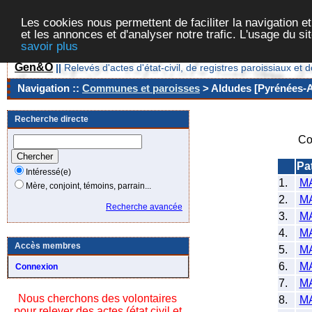
Les cookies nous permettent de faciliter la navigation et
et les annonces et d'analyser notre trafic. L'usage du s
savoir plus
Gen&O
||
Relevés d'actes d'état-civil, de registres paroissiaux 
Navigation ::
Communes et paroisses
> Aldudes [Pyrénées-At
Recherche directe
Co
Pa
Intéressé(e)
1.
M
Mère, conjoint, témoins, parrain...
2.
M
Recherche avancée
3.
M
4.
M
Accès membres
5.
M
6.
M
Connexion
7.
M
Nous cherchons des volontaires
8.
M
pour relever des actes (état civil et