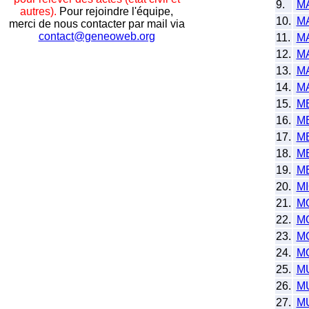
9.
M
autres).
Pour rejoindre l'équipe,
10.
M
merci de nous contacter par mail via
contact@geneoweb.org
11.
M
12.
M
13.
M
14.
M
15.
M
16.
M
17.
M
18.
M
19.
M
20.
M
21.
M
22.
M
23.
M
24.
M
25.
M
26.
M
27.
M