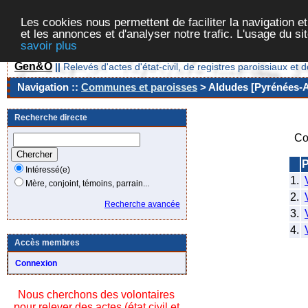
Les cookies nous permettent de faciliter la navigation et
et les annonces et d'analyser notre trafic. L'usage du s
savoir plus
Gen&O
||
Relevés d'actes d'état-civil, de registres paroissiaux 
Navigation ::
Communes et paroisses
> Aldudes [Pyrénées-At
Recherche directe
Co
Intéressé(e)
1.
Mère, conjoint, témoins, parrain...
2.
Recherche avancée
3.
4.
Accès membres
Connexion
Nous cherchons des volontaires
pour relever des actes (état civil et