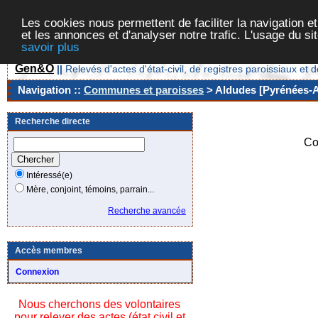
Les cookies nous permettent de faciliter la navigation et
et les annonces et d'analyser notre trafic. L'usage du s
savoir plus
Gen&O
||
Relevés d'actes d'état-civil, de registres paroissiaux 
Navigation ::
Communes et paroisses
> Aldudes [Pyrénées-At
Recherche directe
Co
Intéressé(e)
Mère, conjoint, témoins, parrain...
Recherche avancée
Accès membres
Connexion
Nous cherchons des volontaires
pour relever des actes (état civil et