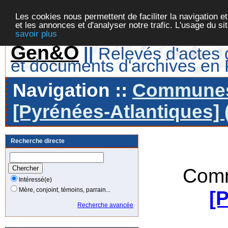
Les cookies nous permettent de faciliter la navigation et
et les annonces et d'analyser notre trafic. L'usage du s
savoir plus
Gen&O
||
Relevés d'actes d
et documents d'archives en
Navigation ::
Communes 
[Pyrénées-Atlantiques] 
Recherche directe
Comm
Intéressé(e)
Mère, conjoint, témoins, parrain...
[
Recherche avancée