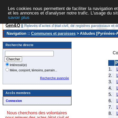
Les cookies nous permettent de faciliter la navigation et
et les annonces et d'analyser notre trafic. L'usage du s
savoir plus
Gen&O
||
Relevés d'actes d'état-civil, de registres paroissiaux 
Navigation ::
Communes et paroisses
> Aldudes [Pyrénées-At
Recherche directe
Co
P
Intéressé(e)
1.
Mère, conjoint, témoins, parrain...
2.
Recherche avancée
3.
4.
Accès membres
5.
6.
Connexion
7.
Nous cherchons des volontaires
8.
pour relever des actes (état civil et