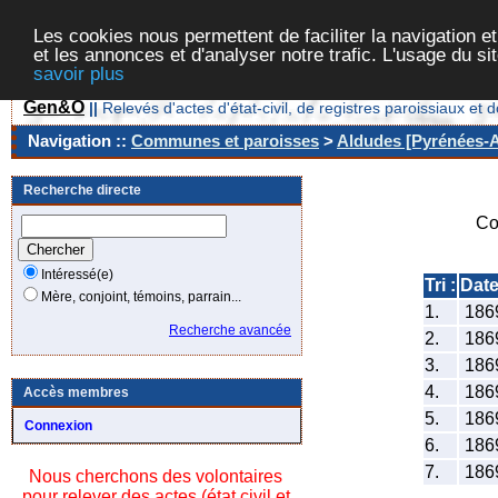
Les cookies nous permettent de faciliter la navigation et
et les annonces et d'analyser notre trafic. L'usage du s
savoir plus
Gen&O
||
Relevés d'actes d'état-civil, de registres paroissiaux 
Navigation ::
Communes et paroisses
>
Aldudes [Pyrénées-At
Recherche directe
Co
Intéressé(e)
Tri :
Dat
Mère, conjoint, témoins, parrain...
1.
186
Recherche avancée
2.
186
3.
186
4.
186
Accès membres
5.
186
Connexion
6.
186
7.
186
Nous cherchons des volontaires
pour relever des actes (état civil et