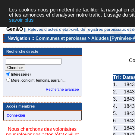
Les cookies nous permettent de faciliter la navigation et
et les annonces et d'analyser notre trafic. L'usage du s
savoir plus
Gen&O
||
Relevés d'actes d'état-civil, de registres paroissiaux 
Navigation ::
Communes et paroisses
>
Aldudes [Pyrénées-At
Recherche directe
Co
Intéressé(e)
Tri :
Date
Mère, conjoint, témoins, parrain...
1.
184
Recherche avancée
2.
184
3.
184
4.
184
Accès membres
5.
184
Connexion
6.
184
7.
184
Nous cherchons des volontaires
pour relever des actes (état civil et