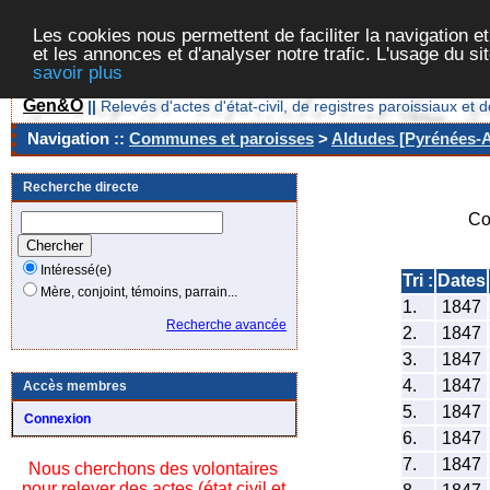
Les cookies nous permettent de faciliter la navigation et
et les annonces et d'analyser notre trafic. L'usage du s
savoir plus
Gen&O
||
Relevés d'actes d'état-civil, de registres paroissiaux 
Navigation ::
Communes et paroisses
>
Aldudes [Pyrénées-At
Recherche directe
Co
Intéressé(e)
Tri :
Dates
Mère, conjoint, témoins, parrain...
1.
1847
Recherche avancée
2.
1847
3.
1847
4.
1847
Accès membres
5.
1847
Connexion
6.
1847
7.
1847
Nous cherchons des volontaires
pour relever des actes (état civil et