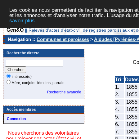
Les cookies nous permettent de faciliter la navigation et
et les annonces et d'analyser notre trafic. L'usage du s
savoir plus
Gen&O
||
Relevés d'actes d'état-civil, de registres paroissiaux 
Navigation ::
Communes et paroisses
>
Aldudes [Pyrénées-At
Recherche directe
Co
Intéressé(e)
Tri :
Dates
Mère, conjoint, témoins, parrain...
1.
1855
Recherche avancée
2.
1855
3.
1855
4.
1855
Accès membres
5.
1855
Connexion
6.
1855
7.
1855
Nous cherchons des volontaires
pour relever des actes (état civil et