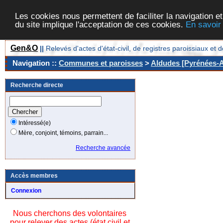
Les cookies nous permettent de faciliter la navigation et
du site implique l'acceptation de ces cookies.
En savoir
Gen&O
||
Relevés d'actes d'état-civil, de registres paroissiaux 
Navigation ::
Communes et paroisses
>
Aldudes [Pyrénées-At
Recherche directe
Intéressé(e)
Mère, conjoint, témoins, parrain...
Recherche avancée
Accès membres
Connexion
Nous cherchons des volontaires
pour relever des actes (état civil et