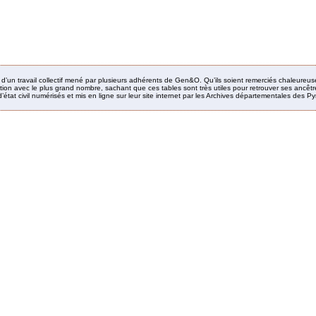
it d’un travail collectif mené par plusieurs adhérents de Gen&O. Qu’ils soient remerciés chaleureus
ion avec le plus grand nombre, sachant que ces tables sont très utiles pour retrouver ses ancêtres
’état civil numérisés et mis en ligne sur leur site internet par les Archives départementales des 