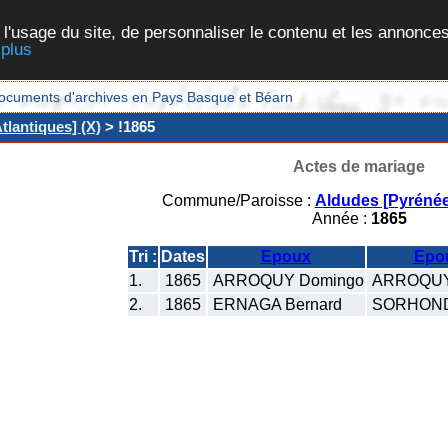
 l'usage du site, de personnaliser le contenu et les annonces
 plus
et documents d'archives en Pays Basque et Béarn
lantiques] (X)
> !1865
Actes de mariage
Commune/Paroisse :
Aldudes [Pyrénée
Année :
1865
Tri :
Dates
Epoux
Epo
1.
1865
ARROQUY Domingo
ARROQUY 
2.
1865
ERNAGA Bernard
SORHOND