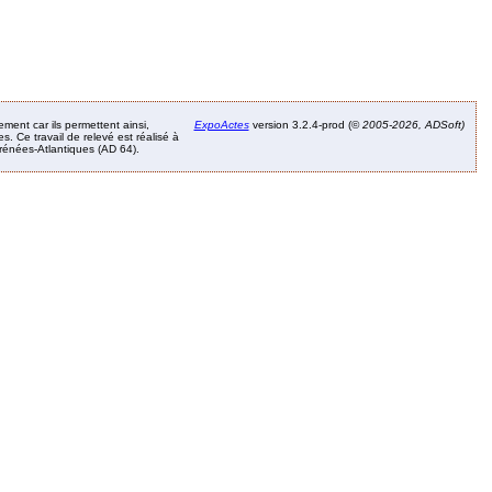
ement car ils permettent ainsi,
ExpoActes
version 3.2.4-prod (©
2005-2026, ADSoft)
. Ce travail de relevé est réalisé à
Pyrénées-Atlantiques (AD 64).