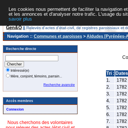
Les cookies nous permettent de faciliter la navigation et
et les annonces et d'analyser notre trafic. L'usage du s
savoir plus
Gen&O
||
Relevés d'actes d'état-civil, de registres paroissiaux 
Navigation ::
Communes et paroisses
>
Aldudes [Pyrénées-At
Recherche directe
Co
Intéressé(e)
Tri :
Dates
Mère, conjoint, témoins, parrain...
1.
1782
Recherche avancée
2.
1782
3.
1782
4.
1782
Accès membres
5.
1782
Connexion
6.
1782
7.
1782
Nous cherchons des volontaires
pour relever des actes (état civil et