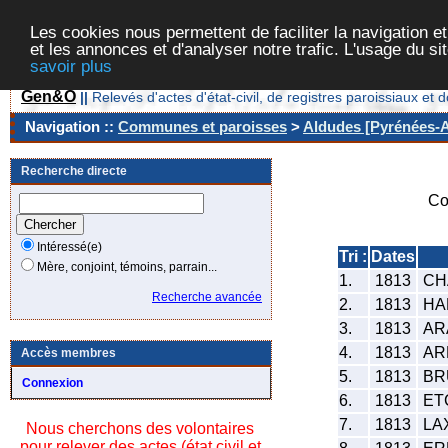
Les cookies nous permettent de faciliter la navigation et
et les annonces et d'analyser notre trafic. L'usage du s
savoir plus
Gen&O
||
Relevés d'actes d'état-civil, de registres paroissiaux 
Navigation ::
Communes et paroisses
>
Aldudes [Pyrénées-At
Recherche directe
Co
Intéressé(e)
Tri :
Dates
Mère, conjoint, témoins, parrain...
1.
1813
CH
Recherche avancée
2.
1813
HAR
3.
1813
AR
4.
1813
AR
Accès membres
5.
1813
BRU
Connexion
6.
1813
ET
7.
1813
LA
Nous cherchons des volontaires
pour relever des actes (état civil et