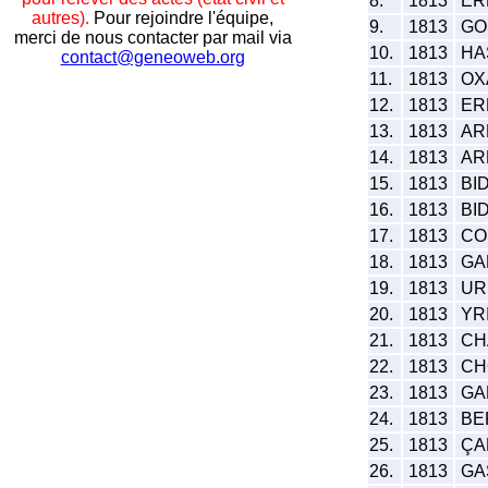
8.
1813
ERR
autres).
Pour rejoindre l'équipe,
9.
1813
GO
merci de nous contacter par mail via
10.
1813
HAS
contact@geneoweb.org
11.
1813
OXA
12.
1813
ER
13.
1813
ARR
14.
1813
AR
15.
1813
BID
16.
1813
BID
17.
1813
COS
18.
1813
GAR
19.
1813
URR
20.
1813
YR
21.
1813
CHA
22.
1813
CHO
23.
1813
GA
24.
1813
BER
25.
1813
ÇA
26.
1813
GA