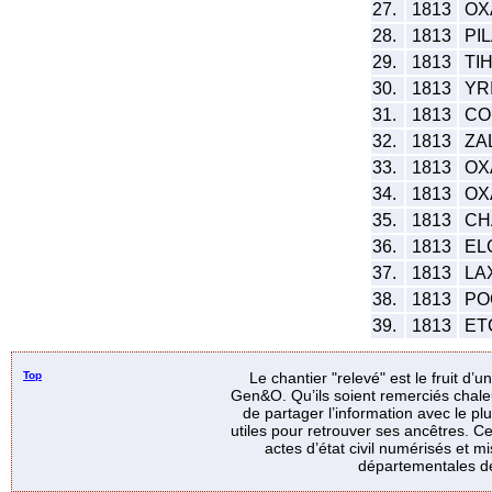
27.
1813
OXA
28.
1813
PIL
29.
1813
TIH
30.
1813
YR
31.
1813
CO
32.
1813
ZAL
33.
1813
OX
34.
1813
OXA
35.
1813
CH
36.
1813
ELG
37.
1813
LAX
38.
1813
PO
39.
1813
ET
Top
Le chantier "relevé" est le fruit d’
Gen&O. Qu’ils soient remerciés chale
de partager l’information avec le p
utiles pour retrouver ses ancêtres. Ce
actes d’état civil numérisés et mi
départementales de