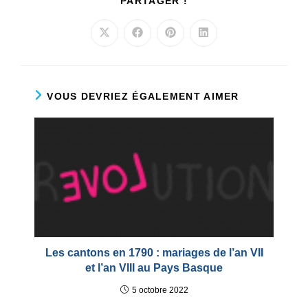
PARTAGER
PARTAGER !
CE
CONTENU
Ouvrir
Ouvrir
Ouvrir
Ouvrir
dans
dans
dans
dans
une
une
une
une
autre
autre
autre
autre
fenêtre
fenêtre
fenêtre
fenêtre
VOUS DEVRIEZ ÉGALEMENT AIMER
Les cantons en 1790 : mariages de l’an VII
et l’an VIII au Pays Basque
5 octobre 2022