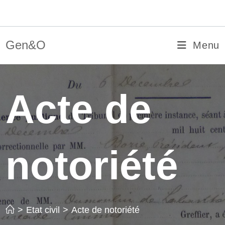
Skip
Gen&O
to
content
Gen&O
Menu
Acte de
notoriété
>
Etat civil
>
Acte de notoriété