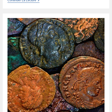
Le
Continuer La Lecture
Blé
D’Inde