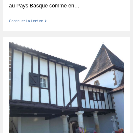
au Pays Basque comme en…
L’épidémie
Continuer La Lecture
De
Choléra
En
Pays
Basque
Et
Béarn