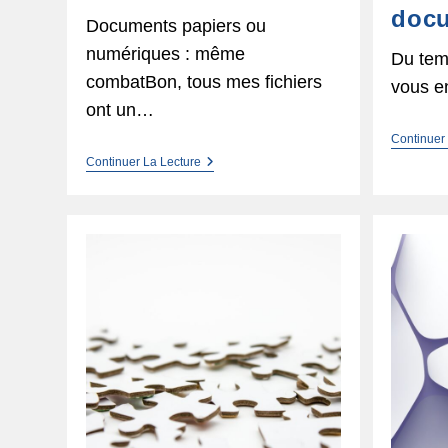
doc
Documents papiers ou
numériques : même
Du temp
combatBon, tous mes fichiers
vous e
ont un…
Continuer
Ranger,
Continuer La Lecture
Oui
…
Mais
Où ?