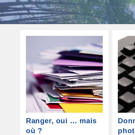
Ranger, oui … mais
Donn
où ?
phot