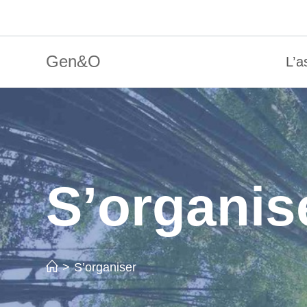
Skip
to
content
Gen&O
L’a
S’organis
>
S’organiser