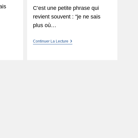
ais
C’est une petite phrase qui
revient souvent : "je ne sais
plus où…
Un
Continuer La Lecture
Système
Fiable
Pour
Faire
Le
Tri ?