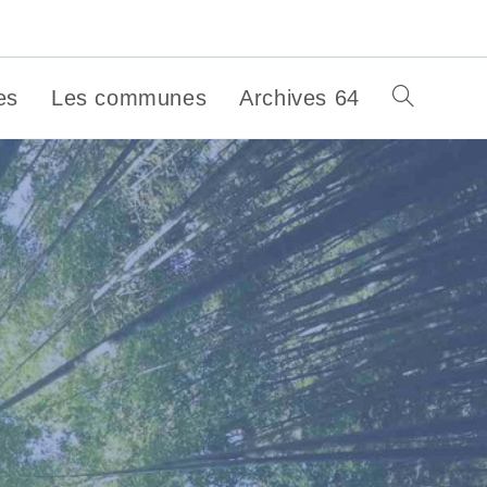
es
Les communes
Archives 64
Toggle
website
search