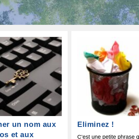
er un nom aux
Eliminez !
os et aux
C’est une petite phrase q