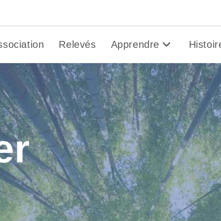
Gen&O
ssociation
Relevés
Apprendre
Histoir
er