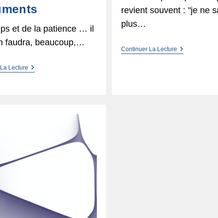
uments
revient souvent : "je ne s
plus…
s et de la patience … il
n faudra, beaucoup,…
Eliminez !
Continuer La Lecture
Donner
 La Lecture
Un
Nom
Aux
Photos
Et
Aux
Documents