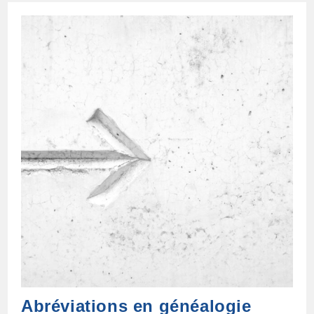
Parenté
Et
Filiation
:
Le
Guide
Abréviations en généalogie