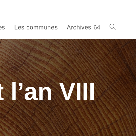
es
Les communes
Archives 64
Toggle
:
website
search
 l’an VIII