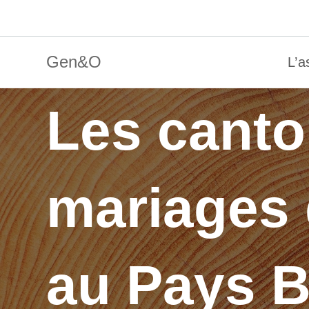
Skip
to
content
Gen&O
L’a
Les canto
mariages d
au Pays 