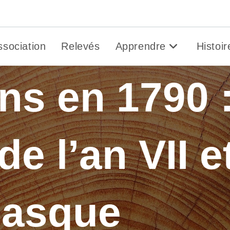
Gen&O
ssociation
Relevés
Apprendre
Histoir
ns en 1790 
e l’an VII et
Basque