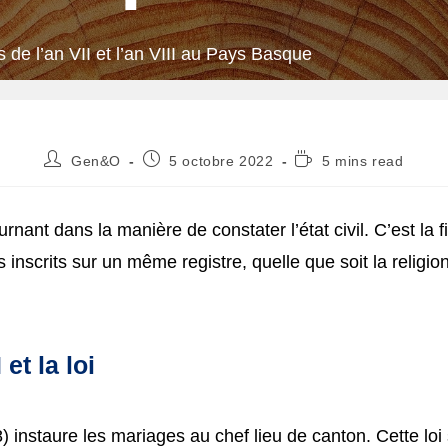
de l’an VII et l’an VIII au Pays Basque
Auteur/autrice
Publication
Temps
Gen&O
5 octobre 2022
5 mins read
de
publiée :
de
la
lecture :
publication :
rnant dans la manière de constater l’état civil. C’est la f
 inscrits sur un même registre, quelle que soit la religio
et la loi
98) instaure les mariages au chef lieu de canton. Cette lo