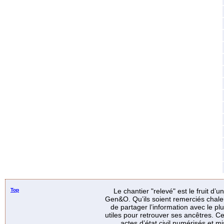
Top
Le chantier "relevé" est le fruit d’
Gen&O. Qu’ils soient remerciés chale
de partager l’information avec le p
utiles pour retrouver ses ancêtres. Ce
actes d’état civil numérisés et mi