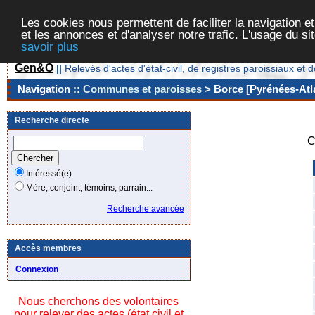
Les cookies nous permettent de faciliter la navigation et
et les annonces et d'analyser notre trafic. L'usage du s
savoir plus
Gen&O
||
Relevés d'actes d'état-civil, de registres paroissiaux 
Navigation ::
Communes et paroisses
> Borce [Pyrénées-Atla
Recherche directe
C
Intéressé(e)
Mère, conjoint, témoins, parrain...
Recherche avancée
Accès membres
Connexion
Nous cherchons des volontaires
pour relever des actes (état civil et