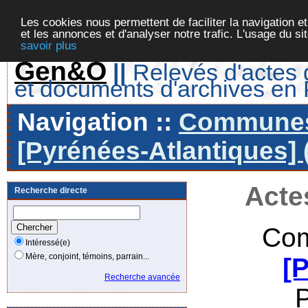
Les cookies nous permettent de faciliter la navigation et
et les annonces et d'analyser notre trafic. L'usage du s
savoir plus
Gen&O
||
Relevés d'actes d
et documents d'archives en
Navigation ::
Communes 
[Pyrénées-Atlantiques] 
Acte
Recherche directe
Com
Intéressé(e)
Mère, conjoint, témoins, parrain...
[
Recherche avancée