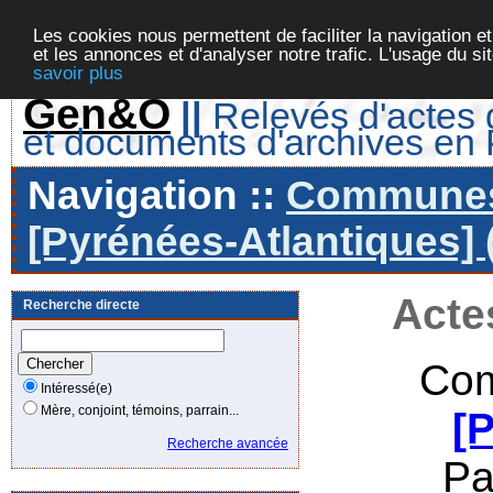
Les cookies nous permettent de faciliter la navigation et
et les annonces et d'analyser notre trafic. L'usage du s
savoir plus
Gen&O
||
Relevés d'actes d
et documents d'archives en
Navigation ::
Communes 
[Pyrénées-Atlantiques] 
Acte
Recherche directe
Com
Intéressé(e)
Mère, conjoint, témoins, parrain...
[
Recherche avancée
Pa