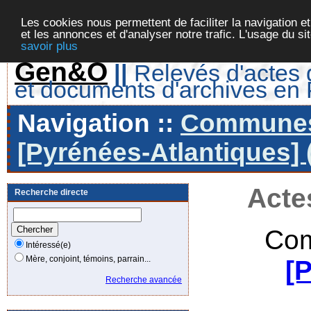
Les cookies nous permettent de faciliter la navigation et
et les annonces et d'analyser notre trafic. L'usage du s
savoir plus
Gen&O
||
Relevés d'actes d
et documents d'archives en
Navigation ::
Communes 
[Pyrénées-Atlantiques] 
Acte
Recherche directe
Com
Intéressé(e)
Mère, conjoint, témoins, parrain...
[
Recherche avancée