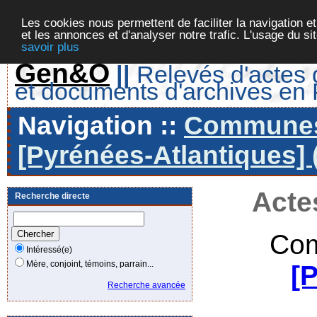
Les cookies nous permettent de faciliter la navigation et
et les annonces et d'analyser notre trafic. L'usage du s
savoir plus
Gen&O
||
Relevés d'actes d
et documents d'archives en
Navigation ::
Communes 
[Pyrénées-Atlantiques] 
Acte
Recherche directe
Com
Intéressé(e)
Mère, conjoint, témoins, parrain...
[
Recherche avancée