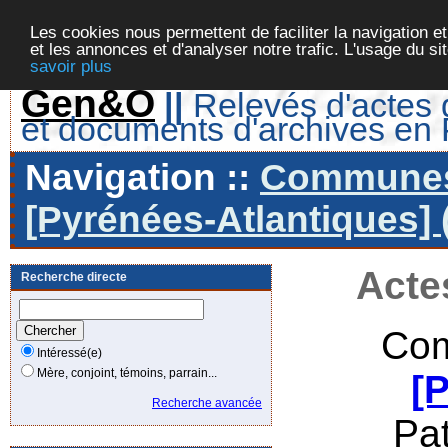
Les cookies nous permettent de faciliter la navigation et
et les annonces et d'analyser notre trafic. L'usage du s
savoir plus
Gen&O
||
Relevés d'actes d
et documents d'archives en
Navigation ::
Communes 
[Pyrénées-Atlantiques] 
Acte
Recherche directe
Com
Intéressé(e)
Mère, conjoint, témoins, parrain...
[
Recherche avancée
Pa