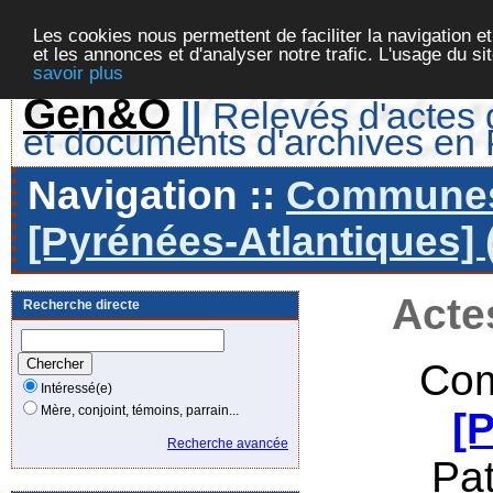
Les cookies nous permettent de faciliter la navigation et
et les annonces et d'analyser notre trafic. L'usage du s
savoir plus
Gen&O
||
Relevés d'actes d
et documents d'archives en
Navigation ::
Communes 
[Pyrénées-Atlantiques] 
Acte
Recherche directe
Com
Intéressé(e)
Mère, conjoint, témoins, parrain...
[
Recherche avancée
Pa