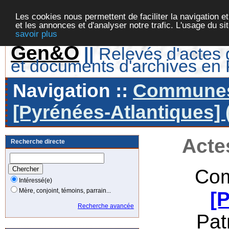
Les cookies nous permettent de faciliter la navigation et
et les annonces et d'analyser notre trafic. L'usage du s
savoir plus
Gen&O
||
Relevés d'actes d
et documents d'archives en
Navigation ::
Communes 
[Pyrénées-Atlantiques] 
Acte
Recherche directe
Com
Intéressé(e)
Mère, conjoint, témoins, parrain...
[
Recherche avancée
Pat