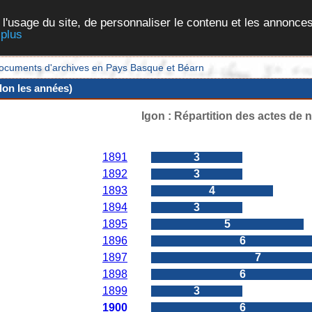
 l'usage du site, de personnaliser le contenu et les annonces
 plus
et documents d'archives en Pays Basque et Béarn
lon les années)
Igon : Répartition des actes de 
Années
Nombres d'actes
1891
3
1892
3
1893
4
1894
3
1895
5
1896
6
1897
7
1898
6
1899
3
1900
6