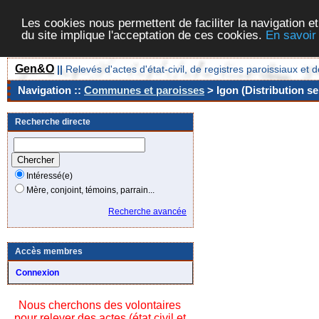
Les cookies nous permettent de faciliter la navigation et
du site implique l'acceptation de ces cookies.
En savoir
Gen&O
||
Relevés d'actes d'état-civil, de registres paroissiaux 
Navigation ::
Communes et paroisses
> Igon (Distribution se
Recherche directe
Intéressé(e)
Mère, conjoint, témoins, parrain...
Recherche avancée
Accès membres
Connexion
Nous cherchons des volontaires
pour relever des actes (état civil et