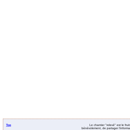
Top
Le chantier "relevé" est le fru
bénévolement, de partager l’informat