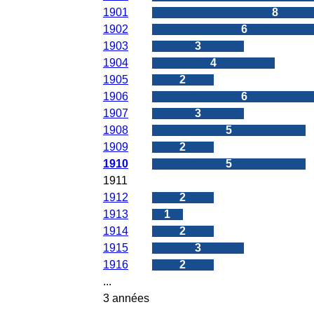
1901
8
1902
6
1903
3
1904
4
1905
2
1906
6
1907
3
1908
5
1909
2
1910
5
1911
0
1912
2
1913
1
1914
2
1915
3
1916
2
...
3 années