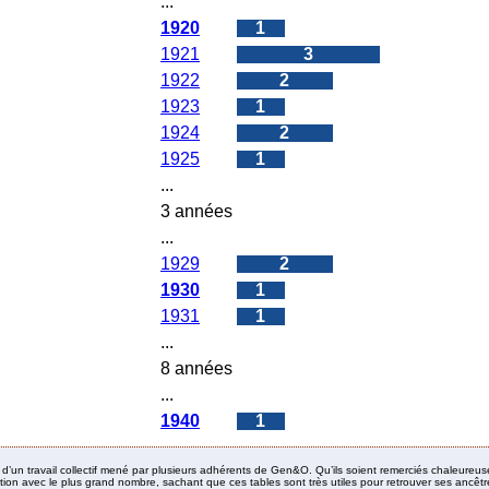
...
1920
1
1921
3
1922
2
1923
1
1924
2
1925
1
...
3 années
...
1929
2
1930
1
1931
1
...
8 années
...
1940
1
it d’un travail collectif mené par plusieurs adhérents de Gen&O. Qu’ils soient remerciés chaleureus
ion avec le plus grand nombre, sachant que ces tables sont très utiles pour retrouver ses ancêtres