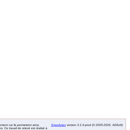
ement car ils permettent ainsi,
ExpoActes
version 3.2.4-prod (©
2005-2026, ADSoft)
. Ce travail de relevé est réalisé à